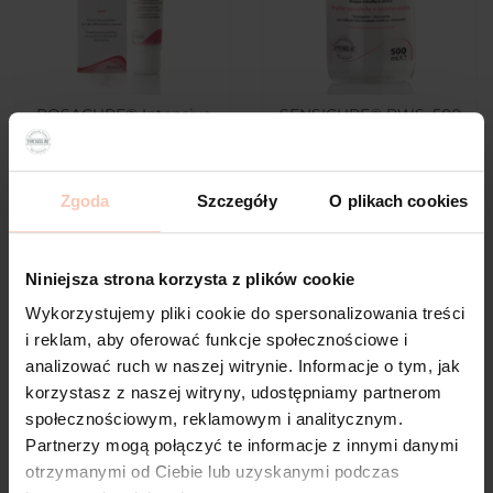
ROSACURE® Intensive
SENSICURE® PWS, 500
SPF 30, 30 ml
ml
89,00 zł
65,00 zł
Zgoda
Szczegóły
O plikach cookies
DO KOSZYKA
DO KOSZYKA
Niniejsza strona korzysta z plików cookie
Wykorzystujemy pliki cookie do spersonalizowania treści
i reklam, aby oferować funkcje społecznościowe i
favorite_border
favorite_border
analizować ruch w naszej witrynie. Informacje o tym, jak
korzystasz z naszej witryny, udostępniamy partnerom
społecznościowym, reklamowym i analitycznym.
Partnerzy mogą połączyć te informacje z innymi danymi
otrzymanymi od Ciebie lub uzyskanymi podczas