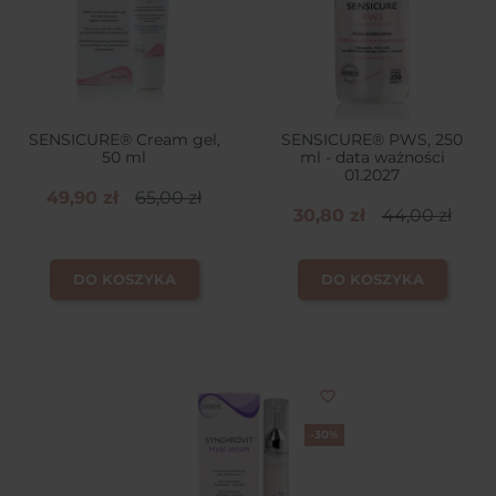
SENSICURE® Cream gel,
SENSICURE® PWS, 250
50 ml
ml - data ważności
01.2027
49,90 zł
65,00 zł
30,80 zł
44,00 zł
DO KOSZYKA
DO KOSZYKA
favorite_border
-30%