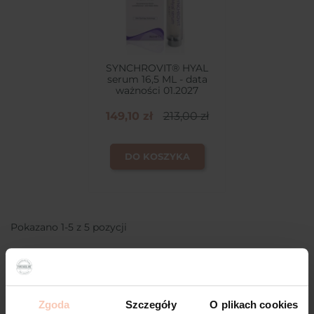
SYNCHROVIT® HYAL
serum 16,5 ML - data
ważności 01.2027
149,10 zł
213,00 zł
DO KOSZYKA
Pokazano 1-5 z 5 pozycji
Zgoda
Szczegóły
O plikach cookies