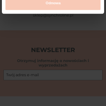
Odmowa
Szybki kontakt
sklep@synchroline.pl
NEWSLETTER
Otrzymuj informację o nowościach i
wyprzedażach