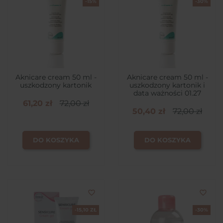
-15%
-30%
Aknicare cream 50 ml -
Aknicare cream 50 ml -
uszkodzony kartonik
uszkodzony kartonik i
data ważności 01.27
61,20 zł
72,00 zł
50,40 zł
72,00 zł
DO KOSZYKA
DO KOSZYKA
favorite_border
favorite_border
-15,10 ZŁ
-30%