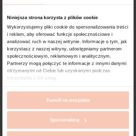
Niniejsza strona korzysta z plików cookie
Darmowa dostawa
dla zamówień powyżej 200 zł
Wykorzystujemy pliki cookie do spersonalizowania treści
i reklam, aby oferować funkcje społecznościowe i
analizować ruch w naszej witrynie. Informacje o tym, jak
korzystasz z naszej witryny, udostępniamy partnerom
społecznościowym, reklamowym i analitycznym.
Szybkie zwroty
Partnerzy mogą połączyć te informacje z innymi danymi
do 14 dni od zamówienia
otrzymanymi od Ciebie lub uzyskanymi podczas
korzystania z ich usług.
Zezwól na wszystkie
Bezpieczne płatności
zapewniają Przelewy24
Spersonalizuj