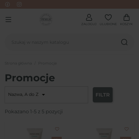
ZALOGUJ
ULUBIONE
KOSZYK
Strona główna
Promocje
Promocje

Nazwa, A do Z
FILTR
Pokazano 1-5 z 5 pozycji
favorite_border
favorite_border