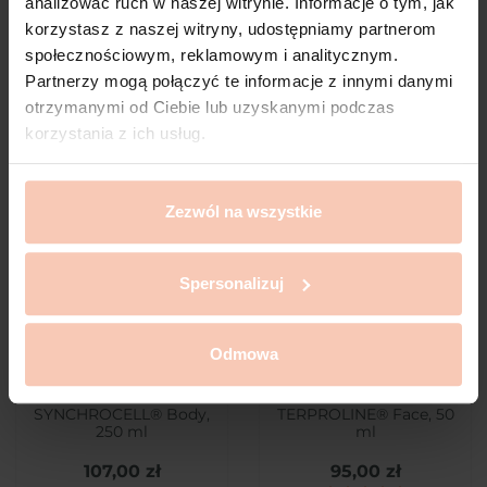
analizować ruch w naszej witrynie. Informacje o tym, jak
korzystasz z naszej witryny, udostępniamy partnerom
społecznościowym, reklamowym i analitycznym.
Klienci, którzy zakupili ten
Partnerzy mogą połączyć te informacje z innymi danymi
produkt, kupili również:
otrzymanymi od Ciebie lub uzyskanymi podczas
korzystania z ich usług.
favorite_border
favorite_border
Zezwól na wszystkie
Spersonalizuj
Odmowa
SYNCHROCELL® Body,
TERPROLINE® Face, 50
250 ml
ml
107,00 zł
95,00 zł