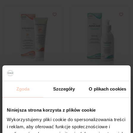
favorite_border
favorite_border
SYNCHROCELL® Body,
AKNICARE® Cleanser, 200
250 ml
ml
107,00 zł
75,00 zł
Zgoda
Szczegóły
O plikach cookies
DO KOSZYKA
DO KOSZYKA
Niniejsza strona korzysta z plików cookie
Wykorzystujemy pliki cookie do spersonalizowania treści
i reklam, aby oferować funkcje społecznościowe i
Zobacz produkty z kategorii
