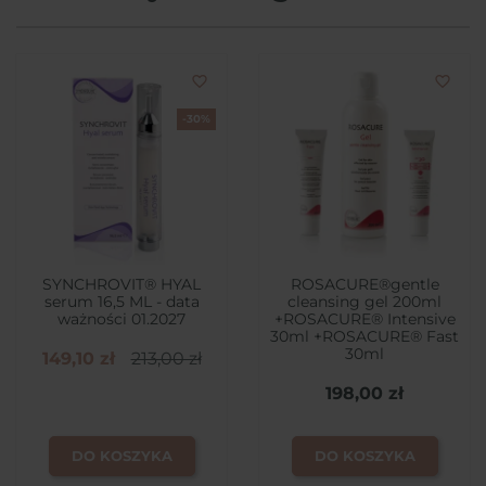
favorite_border
favorite_border
-30%
SYNCHROVIT® HYAL
ROSACURE®gentle
serum 16,5 ML - data
cleansing gel 200ml
ważności 01.2027
+ROSACURE® Intensive
30ml +ROSACURE® Fast
30ml
149,10 zł
213,00 zł
198,00 zł
DO KOSZYKA
DO KOSZYKA