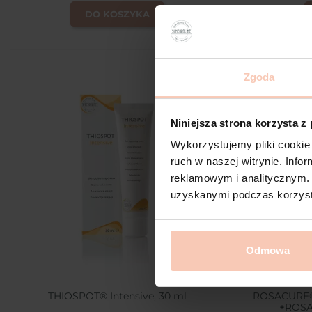
DO KOSZYKA
Zgoda
favorite_border
Niniejsza strona korzysta z
Wykorzystujemy pliki cookie 
ruch w naszej witrynie. Inf
reklamowym i analitycznym. 
uzyskanymi podczas korzysta
Odmowa
THIOSPOT® Intensive, 30 ml
ROSACURE®g
+ROSA