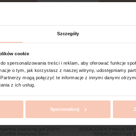
DO KOSZYKA
DO KOSZYKA
Szczegóły
favorite_border
 plików cookie
do spersonalizowania treści i reklam, aby oferować funkcje sp
ormacje o tym, jak korzystasz z naszej witryny, udostępniamy p
Partnerzy mogą połączyć te informacje z innymi danymi otrzym
nia z ich usług.
Spersonalizuj
Z
entle cleansing gel 200ml
ROSACURE® Intesive SPF 3
CURE® Intensive 30ml
ROSACURE® Fast 