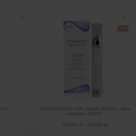
favorite_border
favorite_border
-30%
 ml
SYNCHROVIT® HYAL serum 16,5 ML - data
ważności 01.2027
149,10 zł
213,00 zł