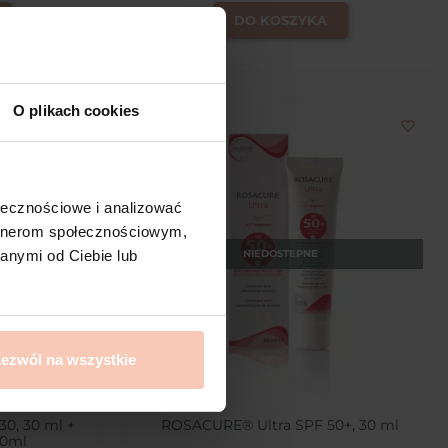
DO KOSZYKA
O plikach cookies
favorite_border
favorite_border
ołecznościowe i analizować
artnerom społecznościowym,
NIEDOSTEPNE
anymi od Ciebie lub
ezwól na wszystkie
0, 30 ml +
ROSACURE® Ultra SPF 50+, 30 ml
30ml