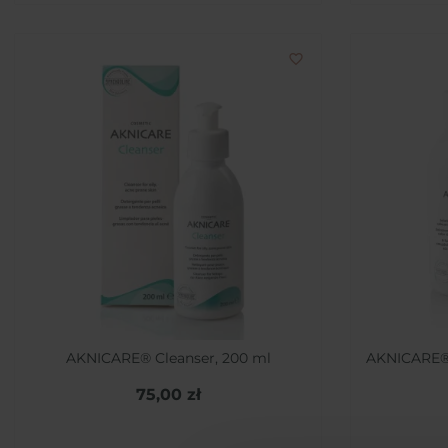
favorite_border
AKNICARE® Cleanser, 200 ml
AKNICARE®
75,00 zł