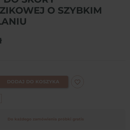
ZIKOWEJ O SZYBKIM
ŁANIU
ł
favorite_border
DODAJ DO KOSZYKA
Do każdego zamówienia próbki gratis