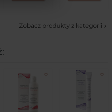
Zobacz produkty z kategorii

ż:
favorite_border
favorite_border