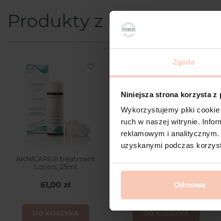
Produkty z kategorii
Zgoda
favorite_border
favorite_border
Niniejsza strona korzysta z
Wykorzystujemy pliki cookie 
ruch w naszej witrynie. Inf
reklamowym i analitycznym. 
uzyskanymi podczas korzysta
AKNICARE® treatment
AKNICARE® Cream
Lotion, 25ml
teintee clair, 50 ml
61,00 zł
74,00 zł
Odmowa
DO KOSZYKA
DO KOSZYKA