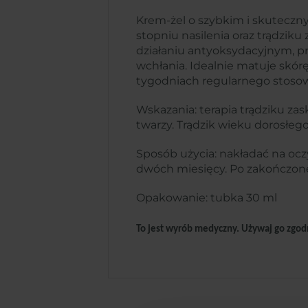
Krem-żel o szybkim i skuteczn
stopniu nasilenia oraz trądzi
działaniu antyoksydacyjnym, p
wchłania. Idealnie matuje skór
tygodniach regularnego stosow
Wskazania: terapia trądziku za
twarzy. Trądzik wieku dorosłego
Sposób użycia: nakładać na ocz
dwóch miesięcy. Po zakończonej
Opakowanie: tubka 30 ml
To jest wyrób medyczny. Używaj go zgodn