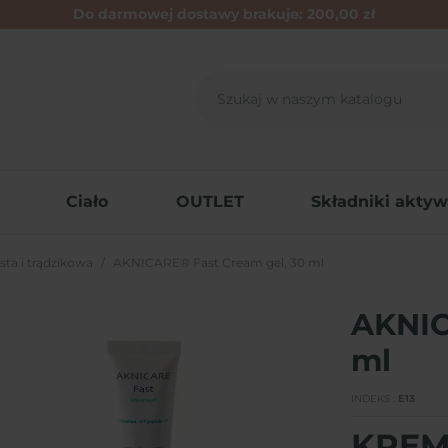
Do darmowej dostawy brakuje:
200,00 zł
Ciało
OUTLET
Składniki akty
ta i trądzikowa
AKNICARE® Fast Cream gel, 30 ml
AKNIC
ml
INDEKS
E13
KREM