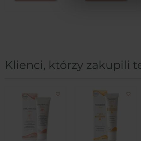
Klienci, którzy zakupili 
favorite_border
favorite_border