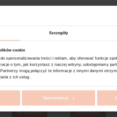
Szczegóły
favorite_border
favorite_border
 plików cookie
do spersonalizowania treści i reklam, aby oferować funkcje sp
ormacje o tym, jak korzystasz z naszej witryny, udostępniamy p
Partnerzy mogą połączyć te informacje z innymi danymi otrzym
nia z ich usług.
AKNICARE® MASK
AKNICARE® Cleanser, 200
Hidden Mask 50ML
ml
85,00 zł
75,00 zł
Spersonalizuj
Z
DO KOSZYKA
DO KOSZYKA