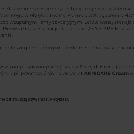
ym działaniu przeznaczony do terapii trądziku zaskórni
ku zapalnego w obrębie twarzy. Formuła wzbogacona o HO
rzeciwzapalnym i antybakteryjnym. Lekka konsystencja s
ę. Pierwsze efekty kuracji preparatem AKNICARE Fast w
ania.
skórnikowego o łagodnym i średnim stopniu nasilenia or
.
yszczoną i osuszoną skórę twarzy 2 razy dziennie (rano i
 terapii przestawić się na preparat
AKNICARE Cream
w
ie z instrukcją używania lub etykietą.