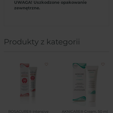
UWAGA! Uszkodzone opakowanie
zewnętrzne.
Produkty z kategorii
favorite_border
favorite_border
ROSACURE® Intensive
AKNICARE® Cream, 50 ml