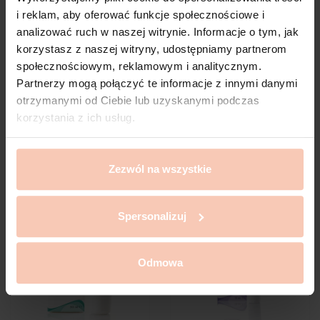
i reklam, aby oferować funkcje społecznościowe i
analizować ruch w naszej witrynie. Informacje o tym, jak
korzystasz z naszej witryny, udostępniamy partnerom
Zobacz produkty z kategorii

społecznościowym, reklamowym i analitycznym.
Partnerzy mogą połączyć te informacje z innymi danymi
otrzymanymi od Ciebie lub uzyskanymi podczas
Klienci, którzy zakupili ten
korzystania z ich usług.
produkt, kupili również:
Zezwól na wszystkie
favorite_border
favorite_border
Spersonalizuj
Odmowa